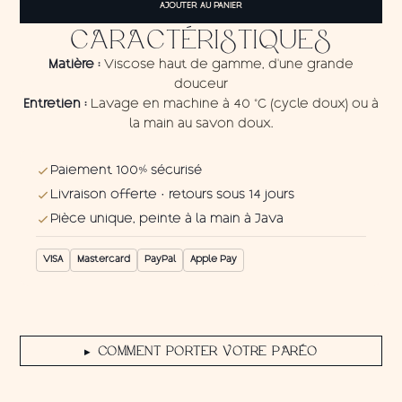
AJOUTER AU PANIER
Pareo
Africa
CARACTÉRISTIQUES
Blue
Matière :
Viscose haut de gamme, d'une grande
douceur
Entretien :
Lavage en machine à 40 °C (cycle doux) ou à
la main au savon doux.
Paiement 100% sécurisé
Livraison offerte · retours sous 14 jours
Pièce unique, peinte à la main à Java
VISA
Mastercard
PayPal
Apple Pay
COMMENT PORTER VOTRE PARÉO
▶