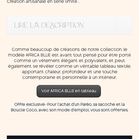
Création artisanale en série limité .
LIRE LA DESCRIPTION
Comme beaucoup de créations de notre collection, le
modèle AFRICA BLUE est avant tout pensé pour être porté
comme un vêtement élégant et polyvalent, et peut
également se révéler comme un véritable tableau textile,
apportant chaleur, profondeur et une touche
contemporaine et personnelle à un intérieur.
Voir AFRICA BLUE en tableau
Offre exclusive
: Pour l’achat d’un Paréo, sa sacoche et la
Boucle C
oco,
avec son mode d'emploi, vous sont offertes.
quantité
de