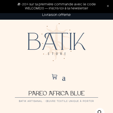
🎁 -20% sur ta première commande avec le code
×
WELCOME20 — inscris-toi à la newsletter
Livraison offerte
PAREO AFRICA BLUE
BATIK ARTISANAL · ŒUVRE TEXTILE UNIQUE À PORTER