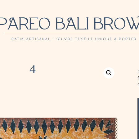
PAREO BALI BRO
BATIK ARTISANAL · ŒUVRE TEXTILE UNIQUE À PORTER