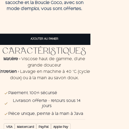
sacoche et la
Boucle C
oco,
avec son
mode d'emploi, vous sont offertes.
quantité
de
AJOUTER AU PANIER
Pareo
CARACTÉRISTIQUES
Bali
Brown
Matière :
Viscose haut de gamme, d'une
grande douceur
Entretien :
Lavage en machine à 40 °C (cycle
doux) ou à la main au savon doux.
Paiement 100% sécurisé
Livraison offerte · retours sous 14
jours
Pièce unique, peinte à la main à Java
VISA
Mastercard
PayPal
Apple Pay