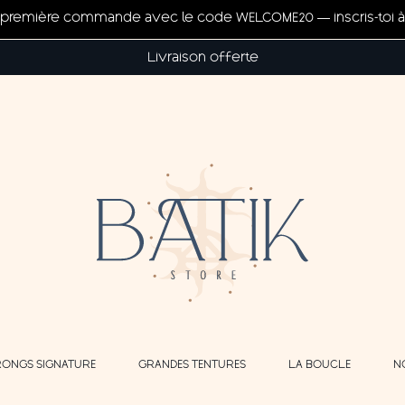
ta première commande avec le code WELCOME20 — inscris-toi à 
Livraison offerte
RONGS SIGNATURE
GRANDES TENTURES
LA BOUCLE
N