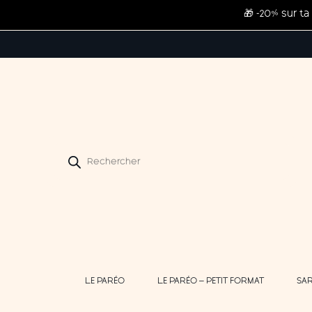
🎁 -20% sur 
Recherche
de
produits
LE PARÉO
LE PARÉO – PETIT FORMAT
SA