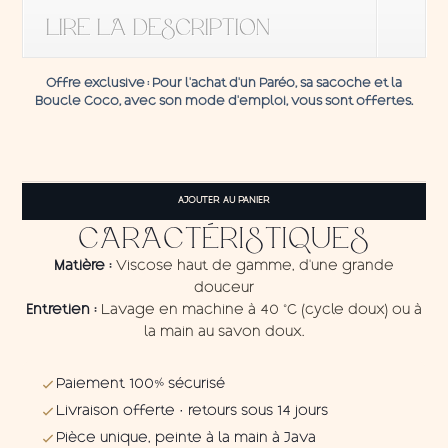
LIRE LA DESCRIPTION
Offre exclusive
: Pour l’achat d’un Paréo, sa sacoche et la
Boucle C
oco,
avec son mode d'emploi, vous sont offertes.
quantité
de
AJOUTER AU PANIER
Pareo
Kupu-
CARACTÉRISTIQUES
kupu
pink
Matière :
Viscose haut de gamme, d'une grande
douceur
Entretien :
Lavage en machine à 40 °C (cycle doux) ou à
la main au savon doux.
Paiement 100% sécurisé
Livraison offerte · retours sous 14 jours
Pièce unique, peinte à la main à Java