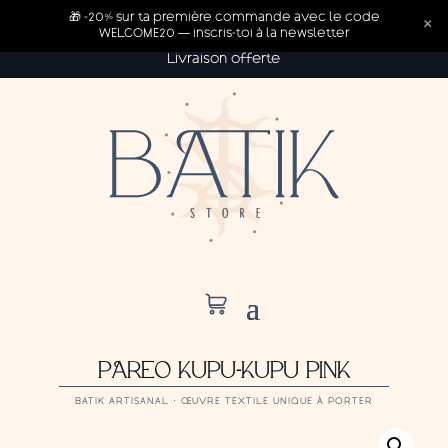
🎁 -20% sur ta première commande avec le code
×
WELCOME20 — inscris-toi à la newsletter
Livraison offerte
PAREO KUPU-KUPU PINK
BATIK ARTISANAL · ŒUVRE TEXTILE UNIQUE À PORTER