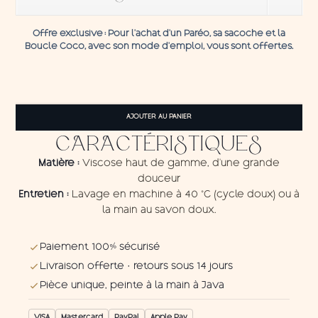
Offre exclusive
: Pour l’achat d’un Paréo, sa sacoche et la
Boucle C
oco,
avec son mode d'emploi, vous sont offertes.
quantité
de
AJOUTER AU PANIER
Pareo
Pik
CARACTÉRISTIQUES
Red
Matière :
Viscose haut de gamme, d'une grande
douceur
Entretien :
Lavage en machine à 40 °C (cycle doux) ou à
la main au savon doux.
Paiement 100% sécurisé
Livraison offerte · retours sous 14 jours
Pièce unique, peinte à la main à Java