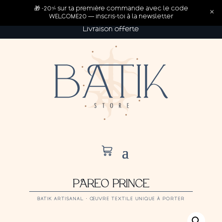
🎁 -20% sur ta première commande avec le code
×
WELCOME20 — inscris-toi à la newsletter
Livraison offerte
PAREO PRINCE
BATIK ARTISANAL · ŒUVRE TEXTILE UNIQUE À PORTER