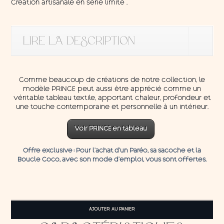
Création artisanale en série limité .
LIRE LA DESCRIPTION
Comme beaucoup de créations de notre collection, le
modèle PRINCE peut aussi être apprécié comme un
véritable tableau textile, apportant chaleur, profondeur et
une touche contemporaine et personnelle à un intérieur.
Voir PRINCE en tableau
Offre exclusive
: Pour l’achat d’un Paréo, sa sacoche et la
Boucle C
oco,
avec son mode d'emploi, vous sont offertes.
quantité
de
AJOUTER AU PANIER
Pareo
Prince