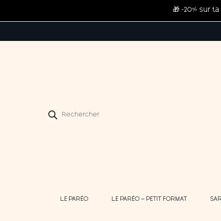
🎁 -20% sur 
Recherche
de
produits
LE PARÉO
LE PARÉO – PETIT FORMAT
SA