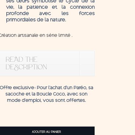
ses œufs symbolise le cycle de la
vie, la patience et la connexion
profonde avec les forces
primordiales de la nature.
Création artisanale en série limité .
READ THE
DESCRIPTION
Offre exclusive
: Pour l’achat d’un Paréo, sa
sacoche et la
Boucle C
oco,
avec son
mode d'emploi, vous sont offertes.
quantité
de
AJOUTER AU PANIER