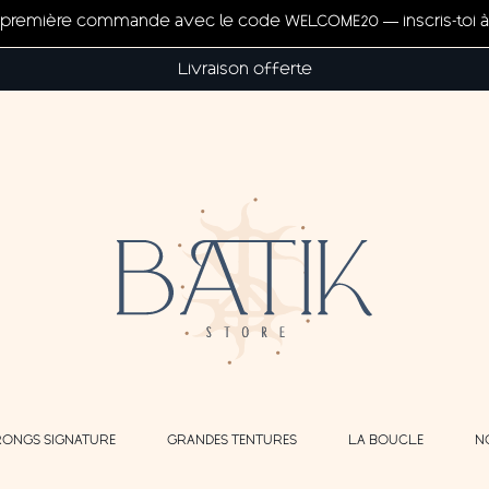
ta première commande avec le code WELCOME20 — inscris-toi à 
Livraison offerte
RONGS SIGNATURE
GRANDES TENTURES
LA BOUCLE
N