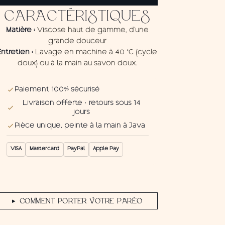
Pareo
CARACTÉRISTIQUES
Turtle
2
Matière :
Viscose haut de gamme, d'une
grande douceur
Entretien :
Lavage en machine à 40 °C (cycle
doux) ou à la main au savon doux.
Paiement 100% sécurisé
Livraison offerte · retours sous 14
jours
Pièce unique, peinte à la main à Java
VISA
Mastercard
PayPal
Apple Pay
COMMENT PORTER VOTRE PARÉO
▶