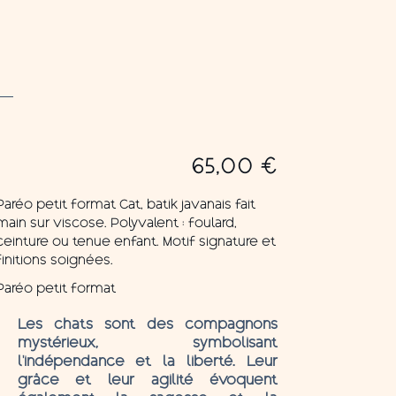
65,00
€
Paréo petit format Cat, batik javanais fait
main sur viscose. Polyvalent : foulard,
ceinture ou tenue enfant. Motif signature et
finitions soignées.
Paréo petit format
Les chats sont des compagnons
mystérieux, symbolisant
l’indépendance et la liberté. Leur
grâce et leur agilité évoquent