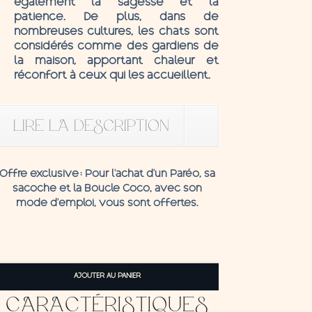
également la sagesse et la
patience. De plus, dans de
nombreuses cultures, les chats sont
considérés comme des gardiens de
la maison, apportant chaleur et
réconfort à ceux qui les accueillent.
LIRE LA DESCRIPTION
Offre exclusive
: Pour l’achat d’un Paréo, sa
sacoche et la
Boucle C
oco,
avec son
mode d'emploi, vous sont offertes.
quantité
de
AJOUTER AU PANIER
Pareo
CARACTÉRISTIQUES
Cat