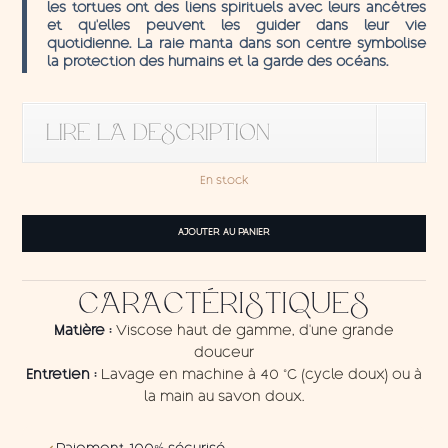
les tortues ont des liens spirituels avec leurs ancêtres
et qu’elles peuvent les guider dans leur vie
quotidienne. La raie manta dans son centre symbolise
la protection des humains et la garde des océans.
LIRE LA DESCRIPTION
En stock
quantité
AJOUTER AU PANIER
de
Sarong
Maori
CARACTÉRISTIQUES
Turtle
Matière :
Viscose haut de gamme, d'une grande
douceur
Entretien :
Lavage en machine à 40 °C (cycle doux) ou à
la main au savon doux.