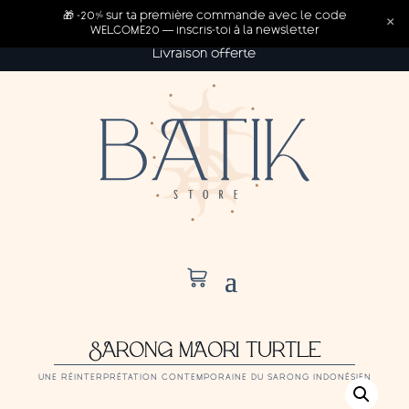
🎁 -20% sur ta première commande avec le code
×
WELCOME20 — inscris-toi à la newsletter
Livraison offerte
SARONG MAORI TURTLE
UNE RÉINTERPRÉTATION CONTEMPORAINE DU SARONG INDONÉSIEN