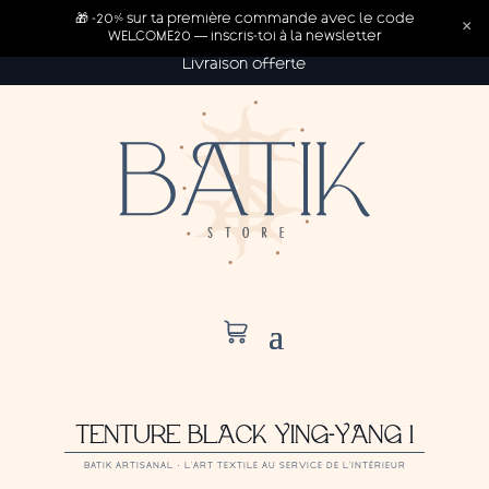
🎁 -20% sur ta première commande avec le code
×
WELCOME20 — inscris-toi à la newsletter
Livraison offerte
TENTURE BLACK YING-YANG 1
BATIK ARTISANAL · L’ART TEXTILE AU SERVICE DE L’INTÉRIEUR