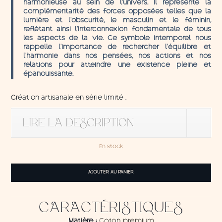
harmonieuse au sein de l’univers. Il représente la
complémentarité des forces opposées telles que la
lumière et l’obscurité, le masculin et le féminin,
reflétant ainsi l’interconnexion fondamentale de tous
les aspects de la vie. Ce symbole intemporel nous
rappelle l’importance de rechercher l’équilibre et
l’harmonie dans nos pensées, nos actions et nos
relations pour atteindre une existence pleine et
épanouissante.
Création artisanale en série limité .
LIRE LA DESCRIPTION
En stock
quantité
AJOUTER AU PANIER
de
Tenture
Black
CARACTÉRISTIQUES
Ying-
Yang
Matière :
Coton premium
1