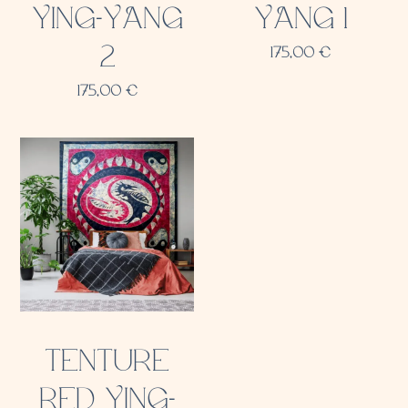
YING-YANG
YANG 1
2
175,00
€
175,00
€
TENTURE
RED YING-