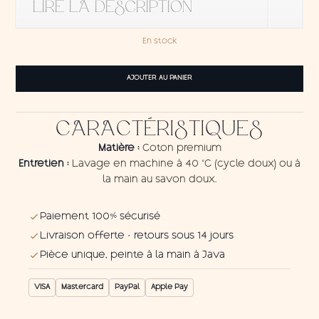
LIRE LA DESCRIPTION
En stock
quantité
AJOUTER AU PANIER
de
Tenture
Kolibri
CARACTÉRISTIQUES
3
Matière :
Coton premium
Entretien :
Lavage en machine à 40 °C (cycle doux) ou à
la main au savon doux.
Paiement 100% sécurisé
Livraison offerte · retours sous 14 jours
Pièce unique, peinte à la main à Java
VISA
Mastercard
PayPal
Apple Pay