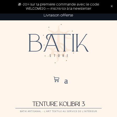
🎁 -20% sur ta première commande avec le code
×
WELCOME20 — inscris-toi à la newsletter
Livraison offerte
TENTURE KOLIBRI 3
BATIK ARTISANAL · L’ART TEXTILE AU SERVICE DE L’INTÉRIEUR