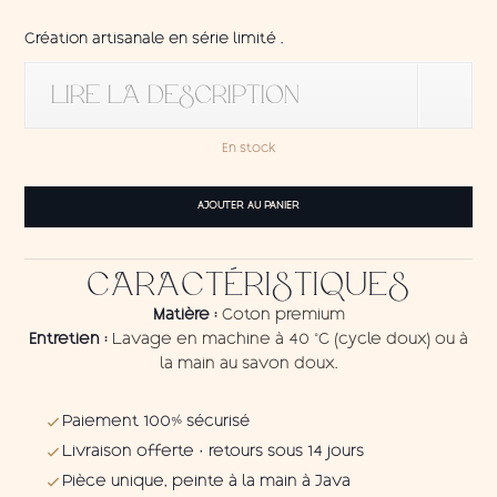
Création artisanale en série limité .
LIRE LA DESCRIPTION
En stock
quantité
AJOUTER AU PANIER
de
Tenture
Sky
CARACTÉRISTIQUES
Matière :
Coton premium
Entretien :
Lavage en machine à 40 °C (cycle doux) ou à
la main au savon doux.
Paiement 100% sécurisé
Livraison offerte · retours sous 14 jours
Pièce unique, peinte à la main à Java