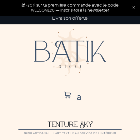
🎁 -20% sur ta première commande avec le code
×
WELCOME20 — inscris-toi à la newsletter
Livraison offerte
TENTURE SKY
BATIK ARTISANAL · L’ART TEXTILE AU SERVICE DE L’INTÉRIEUR