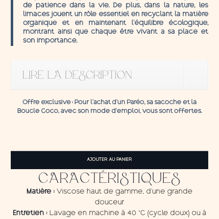
de patience dans la vie. De plus, dans la nature, les
limaces jouent un rôle essentiel en recyclant la matière
organique et en maintenant l’équilibre écologique,
montrant ainsi que chaque être vivant a sa place et
son importance.
LIRE LA DESCRIPTION
Offre exclusive
: Pour l’achat d’un Paréo, sa sacoche et la
Boucle C
oco,
avec son mode d'emploi, vous sont offertes.
quantité
de
AJOUTER AU PANIER
Pareo
Slug
CARACTÉRISTIQUES
Matière :
Viscose haut de gamme, d'une grande
douceur
Entretien :
Lavage en machine à 40 °C (cycle doux) ou à