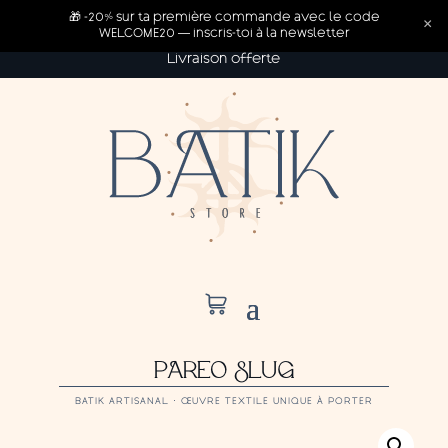
🎁 -20% sur ta première commande avec le code
×
WELCOME20 — inscris-toi à la newsletter
Livraison offerte
PAREO SLUG
BATIK ARTISANAL · ŒUVRE TEXTILE UNIQUE À PORTER