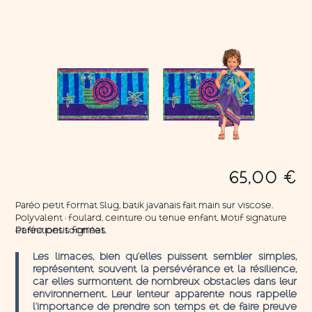
65,00
€
Paréo petit format Slug, batik javanais fait main sur viscose.
Polyvalent : foulard, ceinture ou tenue enfant. Motif signature
et finitions soignées.
Paréo petit format
Les limaces, bien qu’elles puissent sembler simples,
représentent souvent la persévérance et la résilience,
car elles surmontent de nombreux obstacles dans leur
environnement. Leur lenteur apparente nous rappelle
l’importance de prendre son temps et de faire preuve