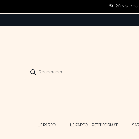
🎁 -20% sur 
Recherche
de
produits
LE PARÉO
LE PARÉO – PETIT FORMAT
SA