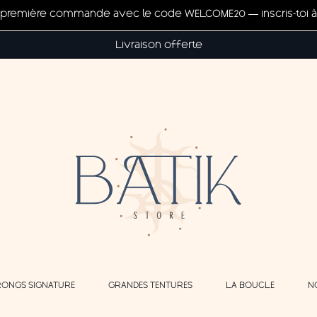
ta première commande avec le code WELCOME20 — inscris-toi à 
Livraison offerte
RONGS SIGNATURE
GRANDES TENTURES
LA BOUCLE
N