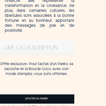
l’insecte ailé, représente la
transformation et la croissance. De
plus, dans certaines cultures, les
libellules sont associées à la bonne
fortune et au bonheur, apportant
des messages de joie et de
positivité.
LIRE LA DESCRIPTION
Offre exclusive
: Pour l’achat d’un Paréo, sa
sacoche et la
Boucle C
oco,
avec son
mode d'emploi, vous sont offertes.
quantité
de
AJOUTER AU PANIER
Pareo