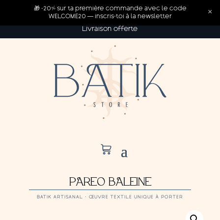
🎁 -20% sur ta première commande avec le code
×
WELCOME20 — inscris-toi à la newsletter
Livraison offerte
PAREO BALEINE
BATIK ARTISANAL · ŒUVRE TEXTILE UNIQUE À PORTER