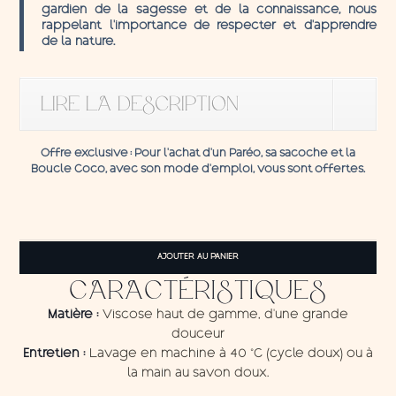
gardien de la sagesse et de la connaissance, nous
rappelant l’importance de respecter et d’apprendre
de la nature.
LIRE LA DESCRIPTION
Offre exclusive
: Pour l’achat d’un Paréo, sa sacoche et la
Boucle C
oco,
avec son mode d'emploi, vous sont offertes.
quantité
de
AJOUTER AU PANIER
Pareo
Baleine
CARACTÉRISTIQUES
Matière :
Viscose haut de gamme, d'une grande
douceur
Entretien :
Lavage en machine à 40 °C (cycle doux) ou à
la main au savon doux.