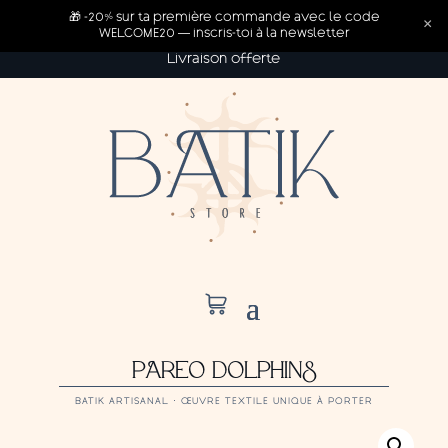
🎁 -20% sur ta première commande avec le code
×
WELCOME20 — inscris-toi à la newsletter
Livraison offerte
PAREO DOLPHINS
BATIK ARTISANAL · ŒUVRE TEXTILE UNIQUE À PORTER