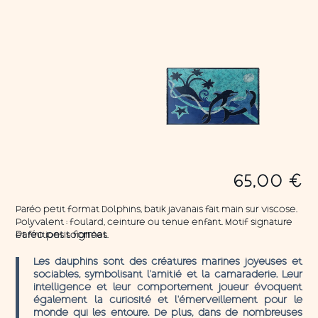
65,00
€
Paréo petit format Dolphins, batik javanais fait main sur viscose.
Polyvalent : foulard, ceinture ou tenue enfant. Motif signature
et finitions soignées.
Paréo petit format
Les dauphins sont des créatures marines joyeuses et
sociables, symbolisant l’amitié et la camaraderie. Leur
intelligence et leur comportement joueur évoquent
également la curiosité et l’émerveillement pour le
monde qui les entoure. De plus, dans de nombreuses