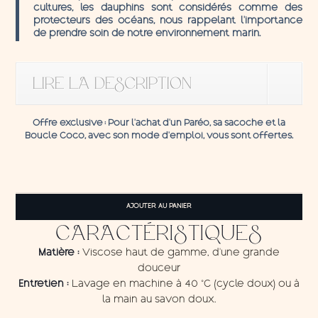
cultures, les dauphins sont considérés comme des
protecteurs des océans, nous rappelant l’importance
de prendre soin de notre environnement marin.
LIRE LA DESCRIPTION
Offre exclusive
: Pour l’achat d’un Paréo, sa sacoche et la
Boucle C
oco,
avec son mode d'emploi, vous sont offertes.
quantité
de
AJOUTER AU PANIER
Pareo
Dolphins
CARACTÉRISTIQUES
Matière :
Viscose haut de gamme, d'une grande
douceur
Entretien :
Lavage en machine à 40 °C (cycle doux) ou à
la main au savon doux.