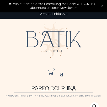
🎁 -20% auf deine erste Bestellung mit Code WELCOME20 —
×
abonniere unseren Newsletter
Versand inklusive
0
PAREO DOLPHINS
HANDGEFERTIGTE BATIK · EINZIGARTIGES TEXTILKUNSTWERK ZUM TRAGEN