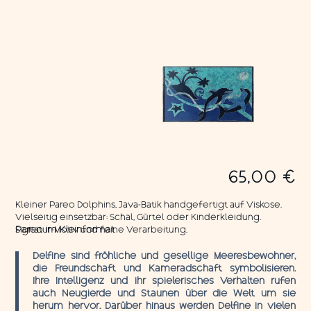
65,00
€
Kleiner Pareo Dolphins, Java-Batik handgefertigt auf Viskose.
Vielseitig einsetzbar: Schal, Gürtel oder Kinderkleidung.
Signatur-Motiv und feine Verarbeitung.
Pareo im Kleinformat
Delfine sind fröhliche und gesellige Meeresbewohner,
die Freundschaft und Kameradschaft symbolisieren.
Ihre Intelligenz und ihr spielerisches Verhalten rufen
auch Neugierde und Staunen über die Welt um sie
herum hervor. Darüber hinaus werden Delfine in vielen