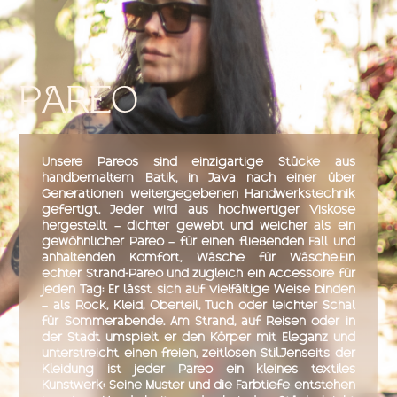
PAREO
Unsere Pareos sind einzigartige Stücke aus
handbemaltem Batik, in Java nach einer über
Generationen weitergegebenen Handwerkstechnik
gefertigt. Jeder wird aus hochwertiger Viskose
hergestellt – dichter gewebt und weicher als ein
gewöhnlicher Pareo – für einen fließenden Fall und
anhaltenden Komfort, Wäsche für Wäsche.Ein
echter Strand-Pareo und zugleich ein Accessoire für
jeden Tag: Er lässt sich auf vielfältige Weise binden
– als Rock, Kleid, Oberteil, Tuch oder leichter Schal
für Sommerabende. Am Strand, auf Reisen oder in
der Stadt umspielt er den Körper mit Eleganz und
unterstreicht einen freien, zeitlosen Stil.Jenseits der
Kleidung ist jeder Pareo ein kleines textiles
Kunstwerk: Seine Muster und die Farbtiefe entstehen