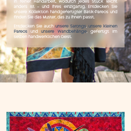
in reiner Handarbeit, wodurch jedes Stück leicht
anders ist – und Ihres einzigartig. Entdecken Sie
unsere Kollektion handgefertigter Batik-Pareos und
finden Sie das Muster, das zu Ihnen passt.
Entdecken Sie auch
unsere Sarongs
,
unsere kleinen
Pareos
und
unsere Wandbehänge
, gefertigt im
selben handwerklichen Geist.