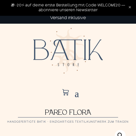
🎁 -20% auf deine erste Bestellung mit Code WELCOME20 —
×
abonniere unseren Newsletter
Versand inklusive
PAREO FLORA
HANDGEFERTIGTE BATIK · EINZIGARTIGES TEXTILKUNSTWERK ZUM TRAGEN