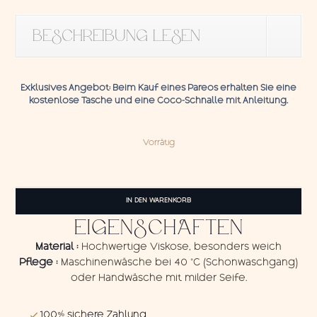
BESCHREIBUNG LESEN
Exklusives Angebot:
Beim Kauf eines Pareos erhalten Sie eine
kostenlose Tasche und eine
Coco-Schnalle
mit
Anleitung.
Vorrätig
Pareo
Elephant
IN DEN WARENKORB
Blue
Menge
EIGENSCHAFTEN
Material :
Hochwertige Viskose, besonders weich
Pflege :
Maschinenwäsche bei 40 °C (Schonwaschgang)
oder Handwäsche mit milder Seife.
100% sichere Zahlung