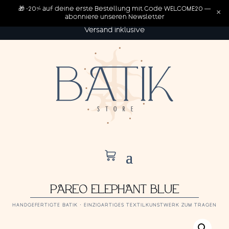
🎁 -20% auf deine erste Bestellung mit Code WELCOME20 —
×
abonniere unseren Newsletter
Versand inklusive
PAREO ELEPHANT BLUE
HANDGEFERTIGTE BATIK · EINZIGARTIGES TEXTILKUNSTWERK ZUM TRAGEN