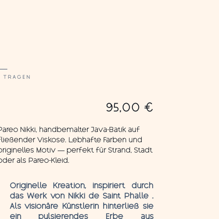
M TRAGEN
95,00
€
Pareo Nikki, handbemalter Java-Batik auf
fließender Viskose. Lebhafte Farben und
originelles Motiv — perfekt für Strand, Stadt
oder als Pareo-Kleid.
Originelle Kreation, inspiriert durch
das Werk von Nikki de Saint Phalle .
Als visionäre Künstlerin hinterließ sie
ein pulsierendes Erbe aus