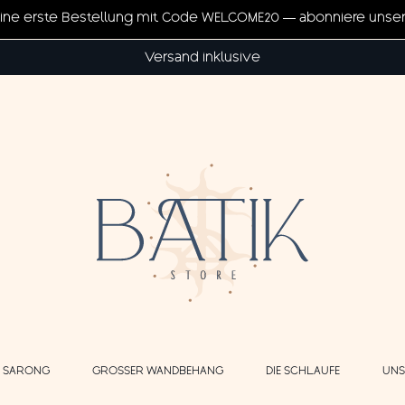
eine erste Bestellung mit Code WELCOME20 — abonniere unse
Versand inklusive
E SARONG
GROSSER WANDBEHANG
DIE SCHLAUFE
UNS