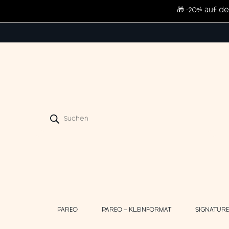
🎁 -20% auf d
Products
search
PAREO
PAREO – KLEINFORMAT
SIGNATUR