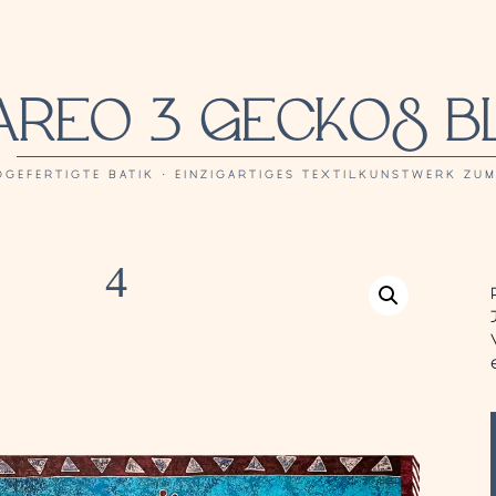
AREO 3 GECKOS B
DGEFERTIGTE BATIK · EINZIGARTIGES TEXTILKUNSTWERK ZU