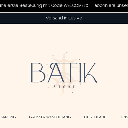
eine erste Bestellung mit Code WELCOME20 — abonniere unse
Versand inklusive
E SARONG
GROSSER WANDBEHANG
DIE SCHLAUFE
UNS