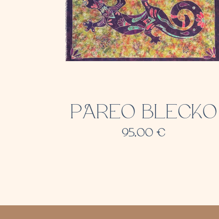
PAREO BLECKO
95,00
€