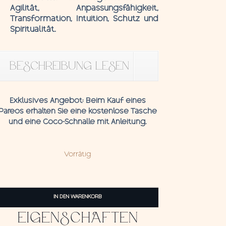
Agilität, Anpassungsfähigkeit,
Transformation, Intuition, Schutz und
Spiritualität.
BESCHREIBUNG LESEN
Exklusives Angebot:
Beim Kauf eines
Pareos erhalten Sie eine kostenlose Tasche
und eine
Coco-Schnalle
mit
Anleitung.
Vorrätig
Pareo
3
IN DEN WARENKORB
Geckos
EIGENSCHAFTEN
Blue
Menge