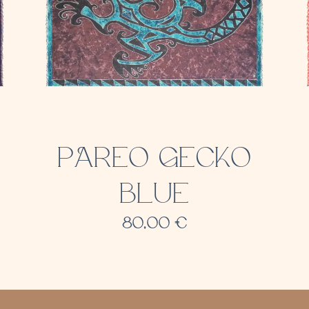
PAREO GECKO
BLUE
80,00
€