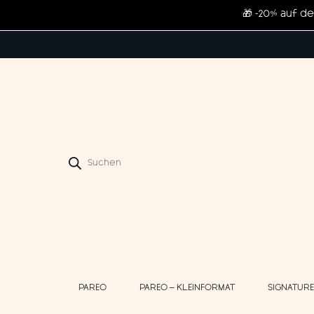
🎁 -20% auf d
Products
search
PAREO
PAREO – KLEINFORMAT
SIGNATUR