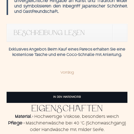
unvergleichliche Hingabe an Kunst und Tradition wider
und symbolisieren den Inbegriff japanischer Schönheit
und Gastfreundschaft.
BESCHREIBUNG LESEN
Exklusives Angebot:
Beim Kauf eines Pareos erhalten Sie eine
kostenlose Tasche und eine
Coco-Schnalle
mit
Anleitung.
Vorrätig
Pareo
Japan
IN DEN WARENKORB
Menge
EIGENSCHAFTEN
Material :
Hochwertige Viskose, besonders weich
Pflege :
Maschinenwäsche bei 40 °C (Schonwaschgang)
oder Handwäsche mit milder Seife.