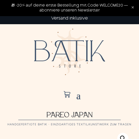
🎁 -20% auf deine erste Bestellung mit Code WELCOME20 —
×
abonniere unseren Newsletter
Versand inklusive
PAREO JAPAN
HANDGEFERTIGTE BATIK · EINZIGARTIGES TEXTILKUNSTWERK ZUM TRAGEN