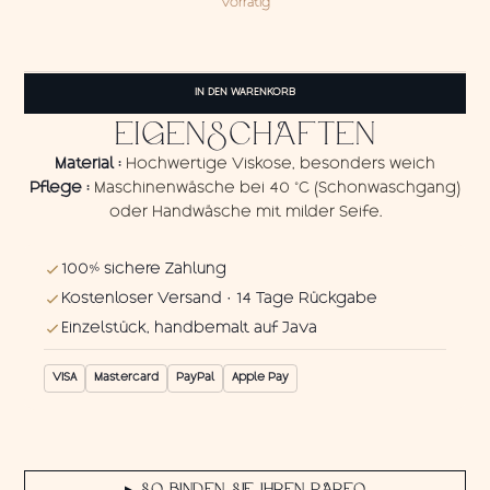
Vorrätig
Pareo
Thunderbird
IN DEN WARENKORB
Menge
EIGENSCHAFTEN
Material :
Hochwertige Viskose, besonders weich
Pflege :
Maschinenwäsche bei 40 °C (Schonwaschgang)
oder Handwäsche mit milder Seife.
100% sichere Zahlung
Kostenloser Versand · 14 Tage Rückgabe
Einzelstück, handbemalt auf Java
VISA
Mastercard
PayPal
Apple Pay
SO BINDEN SIE IHREN PAREO
▶