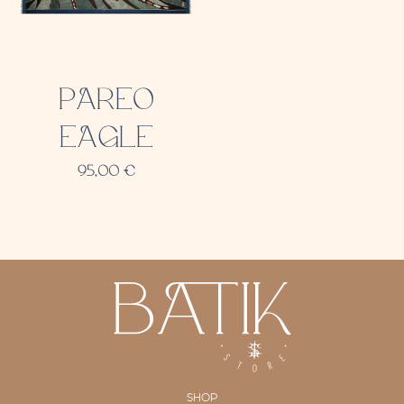
PAREO
EAGLE
95,00
€
SHOP