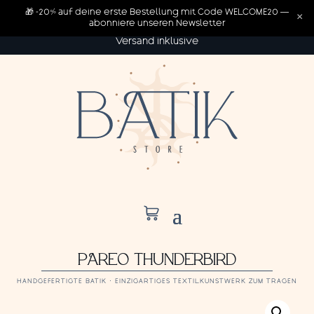
🎁 -20% auf deine erste Bestellung mit Code WELCOME20 —
×
abonniere unseren Newsletter
Versand inklusive
PAREO THUNDERBIRD
HANDGEFERTIGTE BATIK · EINZIGARTIGES TEXTILKUNSTWERK ZUM TRAGEN