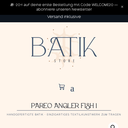
🎁 -20% auf deine erste Bestellung mit Code WELCOME20 —
×
abonniere unseren Newsletter
Versand inklusive
PAREO ANGLER FISH 1
HANDGEFERTIGTE BATIK · EINZIGARTIGES TEXTILKUNSTWERK ZUM TRAGEN