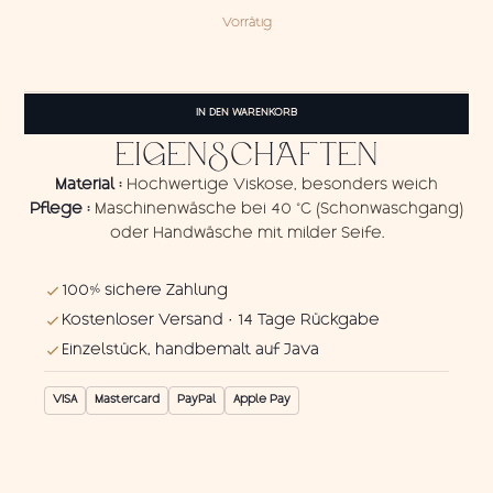
Vorrätig
Pareo
Angler
IN DEN WARENKORB
Fish
1
EIGENSCHAFTEN
Menge
Material :
Hochwertige Viskose, besonders weich
Pflege :
Maschinenwäsche bei 40 °C (Schonwaschgang)
oder Handwäsche mit milder Seife.
100% sichere Zahlung
Kostenloser Versand · 14 Tage Rückgabe
Einzelstück, handbemalt auf Java
VISA
Mastercard
PayPal
Apple Pay