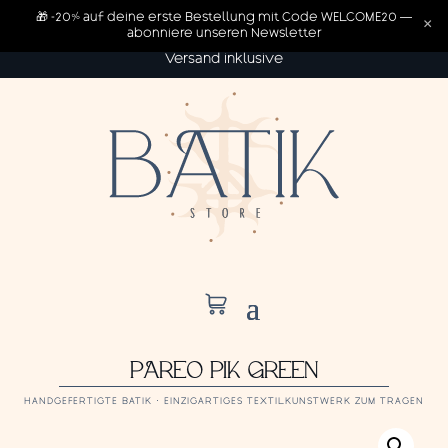
🎁 -20% auf deine erste Bestellung mit Code WELCOME20 —
×
abonniere unseren Newsletter
Versand inklusive
PAREO PIK GREEN
HANDGEFERTIGTE BATIK · EINZIGARTIGES TEXTILKUNSTWERK ZUM TRAGEN