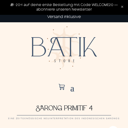
🎁 -20% auf deine erste Bestellung mit Code WELCOME20 —
×
abonniere unseren Newsletter
Versand inklusive
SARONG PRIMITIF 4
EINE ZEITGENÖSSISCHE NEUINTERPRETATION DES INDONESISCHEN SARONGS