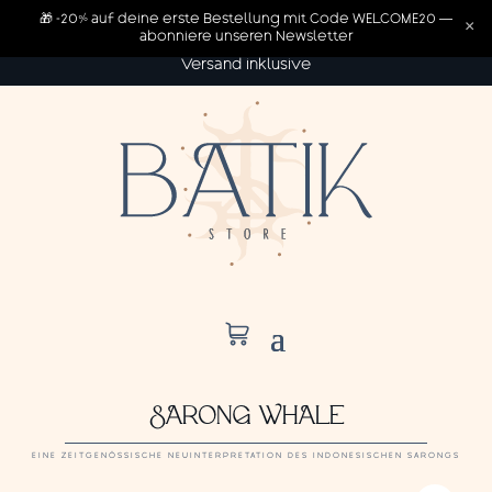
🎁 -20% auf deine erste Bestellung mit Code WELCOME20 —
×
abonniere unseren Newsletter
Versand inklusive
SARONG WHALE
EINE ZEITGENÖSSISCHE NEUINTERPRETATION DES INDONESISCHEN SARONGS