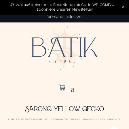
🎁 -20% auf deine erste Bestellung mit Code WELCOME20 —
×
abonniere unseren Newsletter
Versand inklusive
SARONG YELLOW GECKO
EINE ZEITGENÖSSISCHE NEUINTERPRETATION DES INDONESISCHEN SARONGS