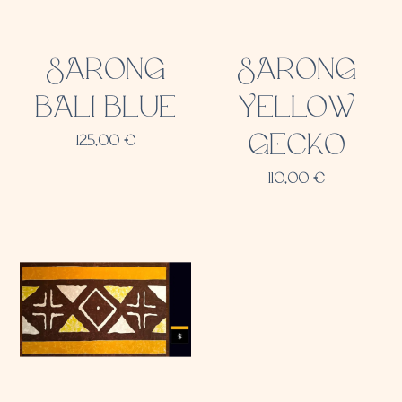
SARONG
SARONG
BALI BLUE
YELLOW
GECKO
125,00
€
110,00
€