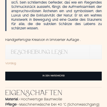
sich. Sein schillerndes Gefieder, das wie ein fliegendes
Schmuckstück aussieht, fängt die Aufmerksamkeit der
anspruchsvollsten Ästheten ein und symbolisiert den
Luxus und die Exklusivität der Natur. Er ist ein wahres
Kunstwerk in Bewegung und eine Quelle des Staunens
für alle, die die subtilen Schätze des Lebens zu
schätzen wissen.
Handgefertigte Kreation in limitierter Auflage .
BESCHREIBUNG LESEN
Vorrätig
Wandbehang
IN DEN WARENKORB
Kolibri
2
Menge
EIGENSCHAFTEN
Material :
Hochwertige Baumwolle
Pflege :
Maschinenwäsche bei 40 °C (Schonwaschgang)