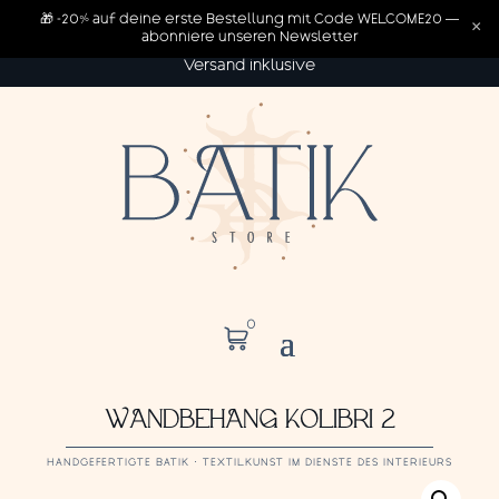
🎁 -20% auf deine erste Bestellung mit Code WELCOME20 —
×
abonniere unseren Newsletter
Versand inklusive
0
WANDBEHANG KOLIBRI 2
HANDGEFERTIGTE BATIK · TEXTILKUNST IM DIENSTE DES INTERIEURS