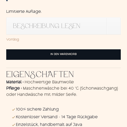
Limitierte Auflage.
BESCHREIBUNG LESEN
Vorrätig
Wandbehang
IN DEN WARENKORB
Kupu-
kupu
Pink
EIGENSCHAFTEN
Menge
Material :
Hochwertige Baumwolle
Pflege :
Maschinenwäsche bei 40 °C (Schonwaschgang)
oder Handwäsche mit milder Seife.
100% sichere Zahlung
Kostenloser Versand · 14 Tage Rückgabe
Einzelstück, handbemalt auf Java