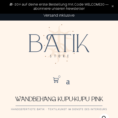
🎁 -20% auf deine erste Bestellung mit Code WELCOME20 —
×
abonniere unseren Newsletter
Versand inklusive
0
WANDBEHANG KUPU-KUPU PINK
HANDGEFERTIGTE BATIK · TEXTILKUNST IM DIENSTE DES INTERIEURS