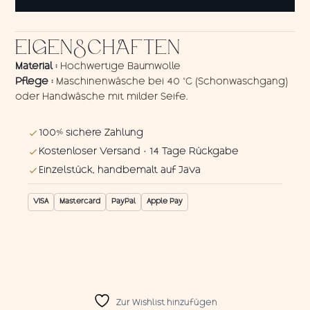
Kura-
kura
1
EIGENSCHAFTEN
Menge
Material :
Hochwertige Baumwolle
Pflege :
Maschinenwäsche bei 40 °C (Schonwaschgang)
oder Handwäsche mit milder Seife.
100% sichere Zahlung
Kostenloser Versand · 14 Tage Rückgabe
Einzelstück, handbemalt auf Java
VISA
Mastercard
PayPal
Apple Pay
Zur Wishlist hinzufügen