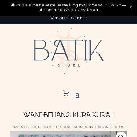
🎁 -20% auf deine erste Bestellung mit Code WELCOME20 —
×
abonniere unseren Newsletter
Versand inklusive
WANDBEHANG KURA-KURA 1
HANDGEFERTIGTE BATIK · TEXTILKUNST IM DIENSTE DES INTERIEURS