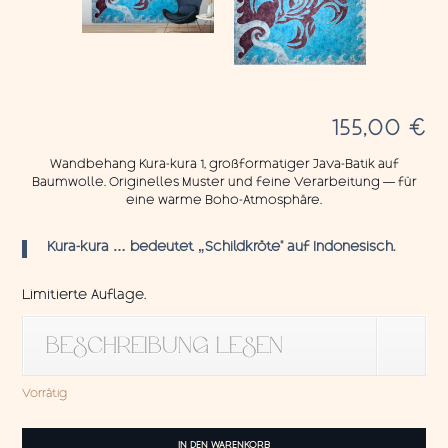
155,00
€
Wandbehang Kura-kura 1, großformatiger Java-Batik auf
Baumwolle. Originelles Muster und feine Verarbeitung — für
eine warme Boho-Atmosphäre.
Kura-kura … bedeutet „Schildkröte“ auf Indonesisch.
Limitierte Auflage.
BESCHREIBUNG LESEN
Vorrätig
Wandbehang
IN DEN WARENKORB