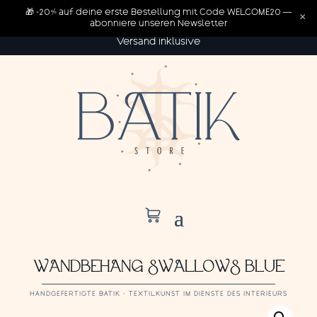
🎁 -20% auf deine erste Bestellung mit Code WELCOME20 —
×
abonniere unseren Newsletter
Versand inklusive
WANDBEHANG SWALLOWS BLUE
HANDGEFERTIGTE BATIK · TEXTILKUNST IM DIENSTE DES INTERIEURS