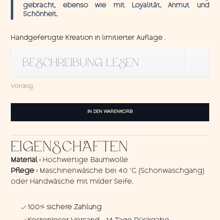
gebracht, ebenso wie mit Loyalität, Anmut und
Schönheit.
Handgefertigte Kreation in limitierter Auflage .
BESCHREIBUNG LESEN
Vorrätig
Wandbehang
IN DEN WARENKORB
Swallows
Blue
Menge
EIGENSCHAFTEN
Material :
Hochwertige Baumwolle
Pflege :
Maschinenwäsche bei 40 °C (Schonwaschgang)
oder Handwäsche mit milder Seife.
100% sichere Zahlung