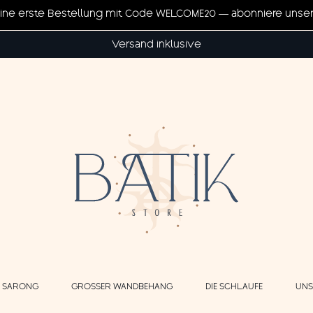
eine erste Bestellung mit Code WELCOME20 — abonniere unse
Versand inklusive
E SARONG
GROSSER WANDBEHANG
DIE SCHLAUFE
UNS