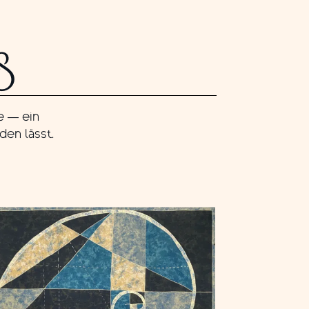
S
e — ein
den lässt.