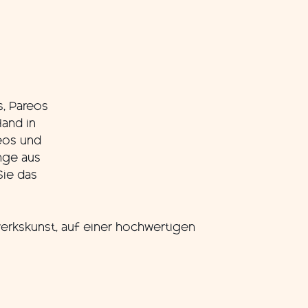
s, Pareos
and in
reos und
nge aus
Sie das
werkskunst, auf einer hochwertigen