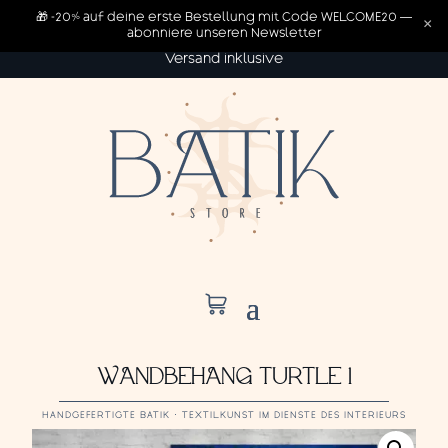
🎁 -20% auf deine erste Bestellung mit Code WELCOME20 —
×
abonniere unseren Newsletter
Versand inklusive
WANDBEHANG TURTLE 1
HANDGEFERTIGTE BATIK · TEXTILKUNST IM DIENSTE DES INTERIEURS