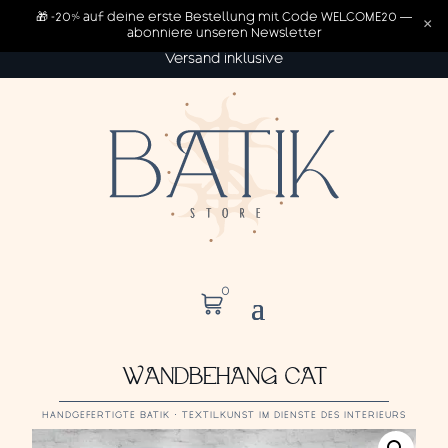
🎁 -20% auf deine erste Bestellung mit Code WELCOME20 —
×
abonniere unseren Newsletter
Versand inklusive
0
WANDBEHANG CAT
HANDGEFERTIGTE BATIK · TEXTILKUNST IM DIENSTE DES INTERIEURS