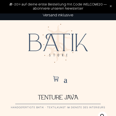
🎁 -20% auf deine erste Bestellung mit Code WELCOME20 —
×
abonniere unseren Newsletter
Versand inklusive
TENTURE JAVA
HANDGEFERTIGTE BATIK · TEXTILKUNST IM DIENSTE DES INTERIEURS