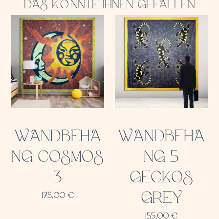
DAS KÖNNTE IHNEN GEFALLEN
WANDBEHA
WANDBEHA
NG COSMOS
NG 5
3
GECKOS
GREY
175,00
€
155,00
€